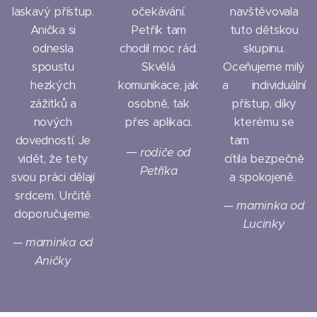
laskavý přístup.
očekávání.
navštěvovala
Anička si
Petřík tam
tuto dětskou
odnesla
chodil moc rád.
skupinu.
spoustu
Skvělá
Oceňujeme milý
hezkých
komunikace, jak
a individuální
zážitků a
osobně, tak
přístup, díky
nových
přes aplikaci.
kterému se
dovedností. Je
tam
—
rodiče od
vidět, že tety
cítila bezpečně
Petříka
svou práci dělají
a spokojeně.
srdcem. Určitě
— maminka od
doporučujeme.
Lucinky
— maminka od
Aničky