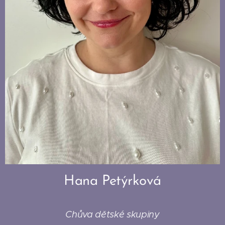
Hana Petýrková
Chůva dětské skupiny